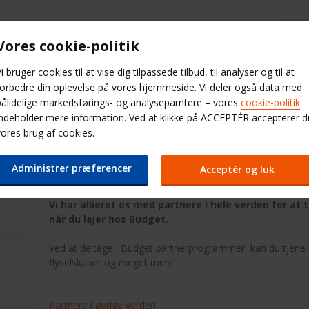
Budget Hjælp & FAQ
Vores cookie-politik
i bruger cookies til at vise dig tilpassede tilbud, til analyser og til at
Minileasing
Kontorer
Bildækning
forbedre din oplevelse på vores hjemmeside. Vi deler også data med
pålidelige markedsførings- og analyseparntere – vores
cookie-politik
indeholder mere information. Ved at klikke på ACCEPTÉR accepterer d
Drive
Fly Drive øvrige verden
vores brug af cookies.
Budget fly drive partnere
Administrer præferencer
Acceptér og luk
Vi har allieret os med partnere i hele verden for at 
når du lejer hos Budget.
Ved at deltage i Budget partnerprogrammer, kan du tjene 
flyselskaber og meget mere.
Partnere i øvrige verden