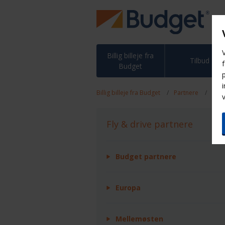
V
Billig billeje fra
Tilbud
Budget
Billig billeje fra Budget
Partnere
Fly 
Fly & drive partnere
Budget partnere
Europa
Mellemøsten