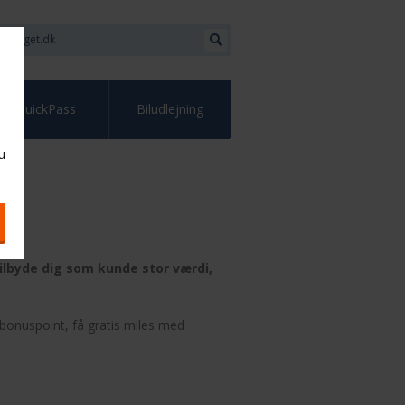
QuickPass
Biludlejning
u
tilbyde dig som kunde stor værdi,
bonuspoint, få gratis miles med