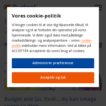
Vores cookie-politik
Betal online og spar op til
Vi bruger cookies til at vise dig tilpassede tilbud, til
20%
analyser og til at forbedre din oplevelse på vores
hjemmeside. Vi deler også data med pålidelige
markedsførings- og analyseparntere – vores
cookie-
politik
indeholder mere information. Ved at klikke på
ACCEPTÉR accepterer du vores brug af cookies.
Administrer præferencer
Acceptér og luk
Budget and Go, fordi... du kan smage
sneen i luften