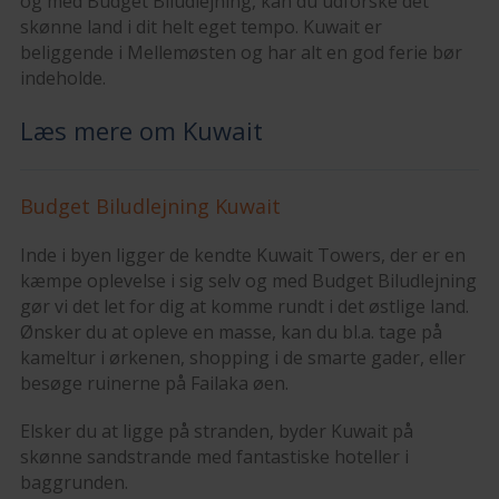
og med Budget Biludlejning, kan du udforske det
skønne land i dit helt eget tempo. Kuwait er
beliggende i Mellemøsten og har alt en god ferie bør
indeholde.
Læs mere om Kuwait
Budget Biludlejning Kuwait
Inde i byen ligger de kendte Kuwait Towers, der er en
kæmpe oplevelse i sig selv og med Budget Biludlejning
gør vi det let for dig at komme rundt i det østlige land.
Ønsker du at opleve en masse, kan du bl.a. tage på
kameltur i ørkenen, shopping i de smarte gader, eller
besøge ruinerne på Failaka øen.
Elsker du at ligge på stranden, byder Kuwait på
skønne sandstrande med fantastiske hoteller i
baggrunden.