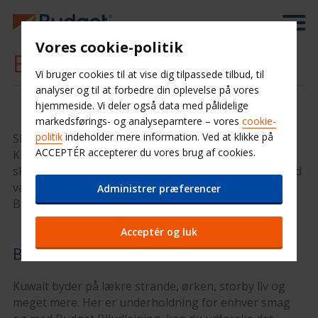
Vores cookie-politik
Billeje Kuwait
Vi bruger cookies til at vise dig tilpassede tilbud, til
analyser og til at forbedre din oplevelse på vores
hjemmeside. Vi deler også data med pålidelige
markedsførings- og analyseparntere – vores
cookie-
politik
indeholder mere information. Ved at klikke på
Skal du på bilferie?
ACCEPTÉR accepterer du vores brug af cookies.
Kuwait er et glimrende land at køre rundt i. Der er
skønne oplevelser i luksuriøse omgivelser. Der er altid
varmt og lækkert vejr, så med din udlejningsbil fra
Administrer præferencer
Budget kan du komme nemt og komfortabelt rundt.
Acceptér og luk
Bilferie Kuwait
Kuwait byder på lækre strande, ørken, storby liv og
meget mere. Her er underholdning for enhver smag