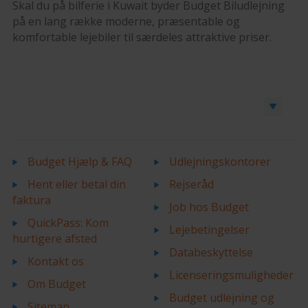
Skal du på bilferie i Kuwait byder Budget Biludlejning
på en lang række moderne, præsentable og
komfortable lejebiler til særdeles attraktive priser.
Book en bil eller varevogn
Budget Hjælp & FAQ
Udlejningskontorer
Hent eller betal din
Rejseråd
faktura
Job hos Budget
QuickPass: Kom
Lejebetingelser
hurtigere afsted
Databeskyttelse
Kontakt os
Licenseringsmuligheder
Om Budget
Budget udlejning og
Sitemap