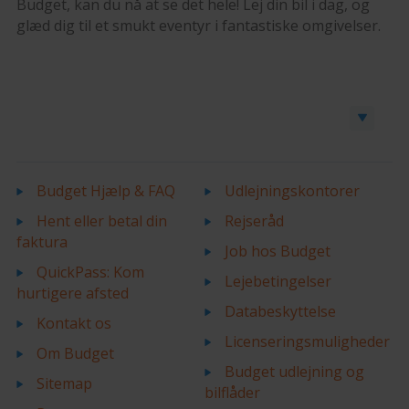
Budget, kan du nå at se det hele! Lej din bil i dag, og
glæd dig til et smukt eventyr i fantastiske omgivelser.
Book en bil eller varevogn
Budget Hjælp & FAQ
Udlejningskontorer
Hent eller betal din
Rejseråd
faktura
Job hos Budget
QuickPass: Kom
Lejebetingelser
hurtigere afsted
Databeskyttelse
Kontakt os
Licenseringsmuligheder
Om Budget
Budget udlejning og
Sitemap
bilflåder