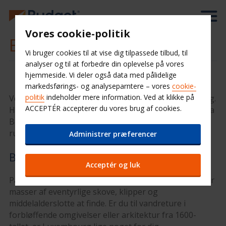
Vores cookie-politik
Billeje Luxembourg
Vi bruger cookies til at vise dig tilpassede tilbud, til
analyser og til at forbedre din oplevelse på vores
hjemmeside. Vi deler også data med pålidelige
markedsførings- og analyseparntere – vores
cookie-
politik
indeholder mere information. Ved at klikke på
Velkommen til det pragtfulde og smukke Luxembourg.
ACCEPTÉR accepterer du vores brug af cookies.
Her er der fantastiske naturområder og med en bil fra
Budget Biludlejning kan du nemt og hurtigt komme
rundt og se, hvad Luxembourg har at byde på.
Administrer præferencer
Bilferie Luxembourg
Acceptér og luk
På trods af en størrelse sammenlignet med Fyn, er der
masser af eventyrlige skove, klipper og
middelalderslotte at finde. Er du til vandreture i
forbløffende omgivelser eller arkitektur fra 1600-