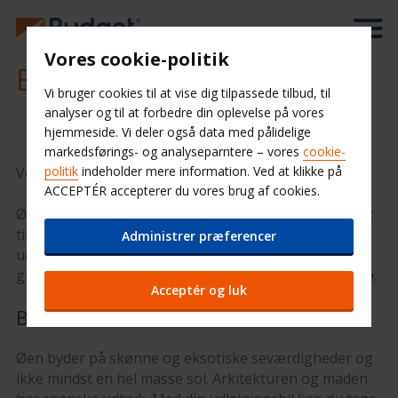
Vores cookie-politik
Billeje Guam
Vi bruger cookies til at vise dig tilpassede tilbud, til
analyser og til at forbedre din oplevelse på vores
hjemmeside. Vi deler også data med pålidelige
markedsførings- og analyseparntere – vores
cookie-
politik
indeholder mere information. Ved at klikke på
Velkommen til Budget Biludlejning i Guam.
ACCEPTÉR accepterer du vores brug af cookies.
Øen Guam ligger i det Vestlige Stillehav, og er perfekt
til en skøn badeferie i smukke omgivelser. Med din
Administrer præferencer
udlejningsbil fra Budget, kan du tage på tur i de
grønne omgivelser og bade på de fantastiske strande.
Acceptér og luk
Bilferie Guam
Øen byder på skønne og eksotiske seværdigheder og
ikke mindst en hel masse sol. Arkitekturen og maden