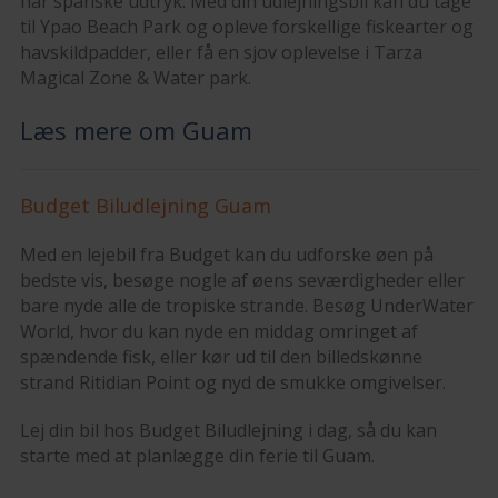
har spanske udtryk. Med din udlejningsbil kan du tage
til Ypao Beach Park og opleve forskellige fiskearter og
havskildpadder, eller få en sjov oplevelse i Tarza
Magical Zone & Water park.
Læs mere om Guam
Budget Biludlejning Guam
Med en lejebil fra Budget kan du udforske øen på
bedste vis, besøge nogle af øens seværdigheder eller
bare nyde alle de tropiske strande. Besøg UnderWater
World, hvor du kan nyde en middag omringet af
spændende fisk, eller kør ud til den billedskønne
strand Ritidian Point og nyd de smukke omgivelser.
Lej din bil hos Budget Biludlejning i dag, så du kan
starte med at planlægge din ferie til Guam.