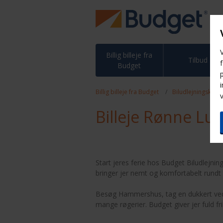
V
Billig billeje fra
Tilbud
Budget
Billig billeje fra Budget
Biludlejningskont
Billeje Rønne Lu
Start jeres ferie hos Budget Biludlejning
bringer jer nemt og komfortabelt rundt
Besøg Hammershus, tag en dukkert ved 
mange røgerier. Budget giver jer fuld fri