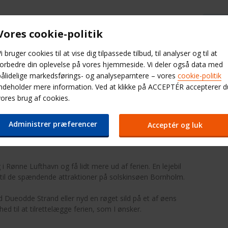
Budget Hjælp & FAQ
Vores cookie-politik
i bruger cookies til at vise dig tilpassede tilbud, til analyser og til at
Minileasing
Kontorer
Bildækning
forbedre din oplevelse på vores hjemmeside. Vi deler også data med
pålidelige markedsførings- og analyseparntere – vores
cookie-politik
indeholder mere information. Ved at klikke på ACCEPTÉR accepterer d
orer
Billeje Danmark
Biludlejning Rønne Lufthavn
vores brug af cookies.
fthavn
Administrer præferencer
Acceptér og luk
 i Rønne Lufthavn og få lidt mere ud af ferien. En lejebil
 til de spændende attraktioner på solskinsøen Bornholm.
Dueodde Strand eller nyd en røget sild på et af øens
hed til at tilrettelægge ferien, som I ønsker.