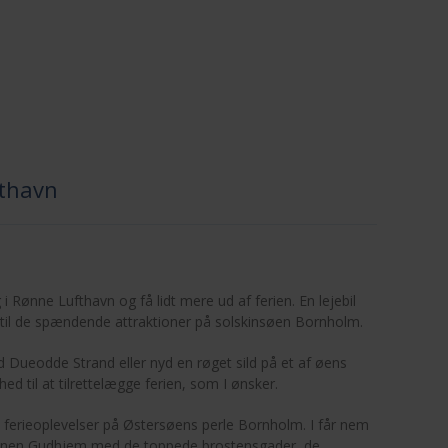
thavn
 i Rønne Lufthavn og få lidt mere ud af ferien. En lejebil
 til de spændende attraktioner på solskinsøen Bornholm.
Dueodde Strand eller nyd en røget sild på et af øens
hed til at tilrettelægge ferien, som I ønsker.
til ferieoplevelser på Østersøens perle Bornholm. I får nem
havnen Gudhjem med de toppede brostensgader, de