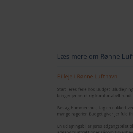
Læs mere om Rønne Luf
Billeje i Rønne Lufthavn
Start jeres ferie hos Budget Biludlejning
bringer jer nemt og komfortabelt rundt
Besøg Hammershus, tag en dukkert ved 
mange røgerier. Budget giver jer fuld fri
En udlejningsbil er jeres adgangsbillet 
adgang til attraktioner såsom fiskeri