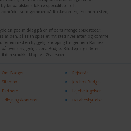
yder på alskens lokale specialiteter eller
 skovområde, som gemmer på Rokkestenen, en enorm sten,
 nyde en god middag på en af øens mange spisesteder.
 af øen, så I kan spise et nyt sted hver aften og komme
lut ferien med en hyggelig shopping tur gennem Rønnes
e på byens hyggelige torv. Budget Biludlejning i Rønne
til den smukke klippeø i Østersøen.
Om Budget
Rejseråd
Sitemap
Job hos Budget
Partnere
Lejebetingelser
Udlejningskontorer
Databeskyttelse