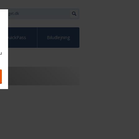
QuickPass
Biludlejning
u