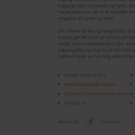
hyggelige byer Snogebæk og Hasle, der b
Paradisbakkerne, der er et storslået
omgæret af mystik og myter.
Om aftenen er der rig mulighed for at
Budget gør det nemt at komme på tværs
hurtigt og komfortabelt hjem igen. Afs
indkøbsgader og snup en øl eller softic
Lufthavn byder jer hjertelig velkommen 
Budget Hjælp & FAQ
Hent eller betal din faktura
QuickPass: Kom hurtigere afsted
Kontakt os
Find os på
Facebook