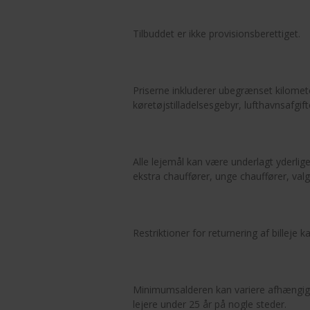
Tilbuddet er ikke provisionsberettiget.
Priserne inkluderer ubegrænset kilomet
køretøjstilladelsesgebyr, lufthavnsafgift
Alle lejemål kan være underlagt yderligere
ekstra chauffører, unge chauffører, valgf
Restriktioner for returnering af billeje 
Minimumsalderen kan variere afhængigt 
lejere under 25 år på nogle steder.