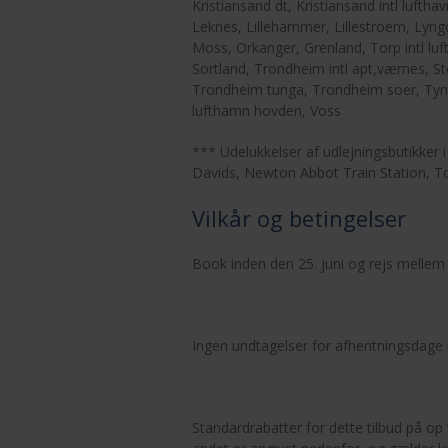
Kristiansand dt, Kristiansand intl lufth
Leknes, Lillehammer, Lillestroem, Lyng
Moss, Orkanger, Grenland, Torp intl luf
Sortland, Trondheim intl apt,værnes, 
Trondheim tunga, Trondheim soer, Tynse
lufthamn hovden, Voss
*** Udelukkelser af udlejningsbutikker i
Davids, Newton Abbot Train Station, To
Vilkår og betingelser
Book inden den 25. juni og rejs melle
Ingen undtagelser for afhentningsdage
Standardrabatter for dette tilbud på op