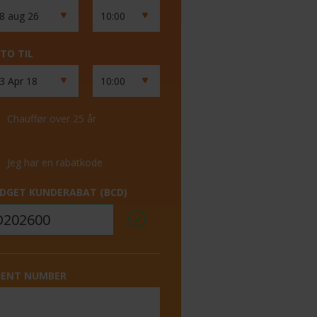
TO TIL
Chauffør over 25 år
Jeg har en rabatkode
DGET KUNDERABAT (BCD)
IENT NUMBER