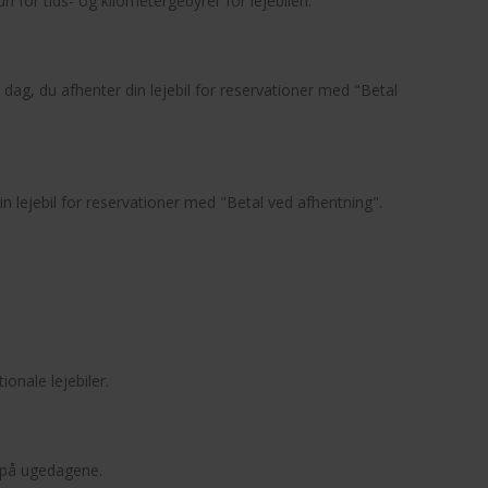
 for tids- og kilometergebyrer for lejebilen.
en dag, du afhenter din lejebil for reservationer med "Betal
 din lejebil for reservationer med "Betal ved afhentning".
ionale lejebiler.
 på ugedagene.