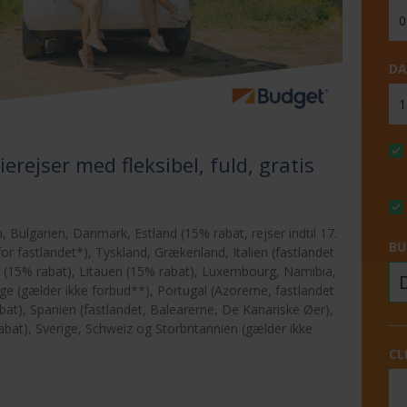
DA
ierejser med fleksibel, fuld, gratis
n, Bulgarien, Danmark, Estland (15% rabat, rejser indtil 17.
BU
or fastlandet*), Tyskland, Grækenland, Italien (fastlandet
on (15% rabat), Litauen (15% rabat), Luxembourg, Namibia,
e (gælder ikke forbud**), Portugal (Azorerne, fastlandet
t), Spanien (fastlandet, Balearerne, De Kanariske Øer),
abat), Sverige, Schweiz og Storbritannien (gælder ikke
CL