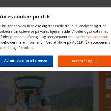
Budget Hjælp & FAQ
Vores cookie-politik
i bruger cookies til at vise dig tilpassede tilbud, til analyser og til at
Minileasing
Kontorer
Bildækning
forbedre din oplevelse på vores hjemmeside. Vi deler også data med
pålidelige markedsførings- og analyseparntere – vores
cookie-politik
indeholder mere information. Ved at klikke på ACCEPTÉR accepterer d
0-percent
vores brug af cookies.
at på billeje i 2026 nu
Administrer præferencer
Acceptér og luk
AF
DA