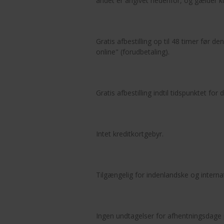
andet er angivet nedenfor, og gælder kun
Gratis afbestilling op til 48 timer før d
online" (forudbetaling).
Gratis afbestilling indtil tidspunktet for
Intet kreditkortgebyr.
Tilgængelig for indenlandske og internat
Ingen undtagelser for afhentningsdage