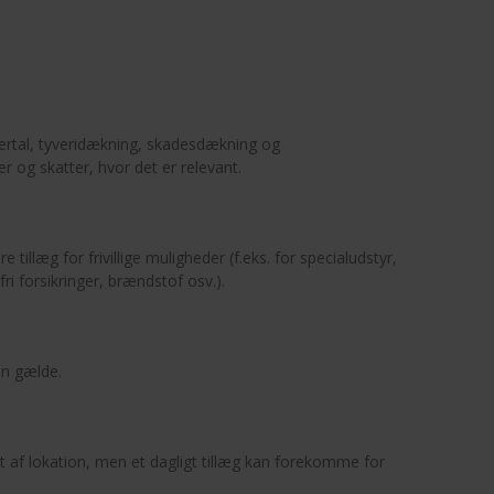
ertal, tyveridækning, skadesdækning og
er og skatter, hvor det er relevant.
 tillæg for frivillige muligheder (f.eks. for specialudstyr,
ri forsikringer, brændstof osv.).
kan gælde.
af lokation, men et dagligt tillæg kan forekomme for