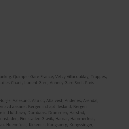
rankrig: Quimper Gare France, Velizy Villacoublay, Trappes,
sailles Chant, Lorient Gare, Annecy Gare Sncf, Paris
Norge: Aalesund, Alta dt, Alta vest, Andenes, Arendal,
 avd aasane, Bergen intl apt flesland, Bergen
e intl lufthavn, Dombaas, Drammen, Harstad,
Finnstaden, Finnstaden Gjøvik, Hamar, Hammerfest,
n, Hoenefoss, Kirkenes, Kongsberg, Kongsvinger,