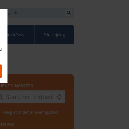
QuickPass
Biludlejning
u
HENTNINGSSTED
Vælg et andet afleveringssted
TO FRA