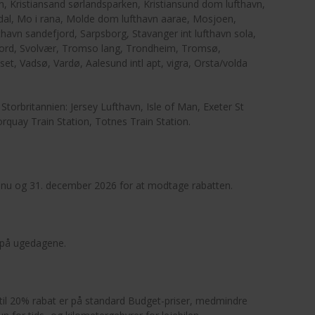
avn, Kristiansand sørlandsparken, Kristiansund dom lufthavn,
dal, Mo i rana, Molde dom lufthavn aarae, Mosjoen,
thavn sandefjord, Sarpsborg, Stavanger int lufthavn sola,
Stord, Svolvær, Tromso lang, Trondheim, Tromsø,
t, Vadsø, Vardø, Aalesund intl apt, vigra, Orsta/volda
 Storbritannien: Jersey Lufthavn, Isle of Man, Exeter St
rquay Train Station, Totnes Train Station.
m nu og 31. december 2026 for at modtage rabatten.
 på ugedagene.
 til 20% rabat er på standard Budget-priser, medmindre