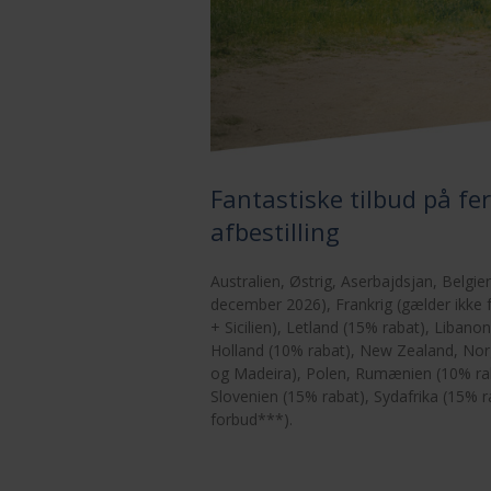
Fantastiske tilbud på fer
afbestilling
Australien, Østrig, Aserbajdsjan, Belgie
december 2026), Frankrig (gælder ikke f
+ Sicilien), Letland (15% rabat), Liban
Holland (10% rabat), New Zealand, Norg
og Madeira), Polen, Rumænien (10% raba
Slovenien (15% rabat), Sydafrika (15% r
forbud***).